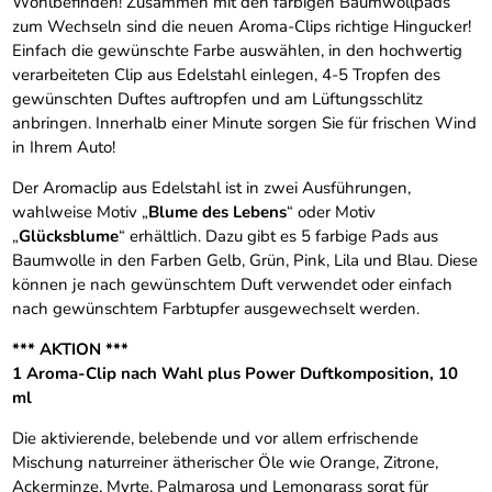
Wohlbefinden! Zusammen mit den farbigen Baumwollpads
zum Wechseln sind die neuen Aroma-Clips richtige Hingucker!
Einfach die gewünschte Farbe auswählen, in den hochwertig
verarbeiteten Clip aus Edelstahl einlegen, 4-5 Tropfen des
gewünschten Duftes auftropfen und am Lüftungsschlitz
anbringen. Innerhalb einer Minute sorgen Sie für frischen Wind
in Ihrem Auto!
Der Aromaclip aus Edelstahl ist in zwei Ausführungen,
wahlweise Motiv „
Blume des Lebens
“ oder Motiv
„
Glücksblume
“ erhältlich. Dazu gibt es 5 farbige Pads aus
Baumwolle in den Farben Gelb, Grün, Pink, Lila und Blau. Diese
können je nach gewünschtem Duft verwendet oder einfach
nach gewünschtem Farbtupfer ausgewechselt werden.
*** AKTION ***
1 Aroma-Clip nach Wahl plus Power Duftkomposition, 10
ml
Die aktivierende, belebende und vor allem erfrischende
Mischung naturreiner ätherischer Öle wie Orange, Zitrone,
Ackerminze, Myrte, Palmarosa und Lemongrass sorgt für