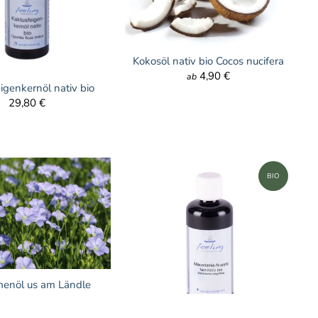
Kokosöl nativ bio Cocos nucifera
4,90 €
ab
igenkernöl nativ bio
29,80 €
BIO
menöl us am Ländle
11,00 €