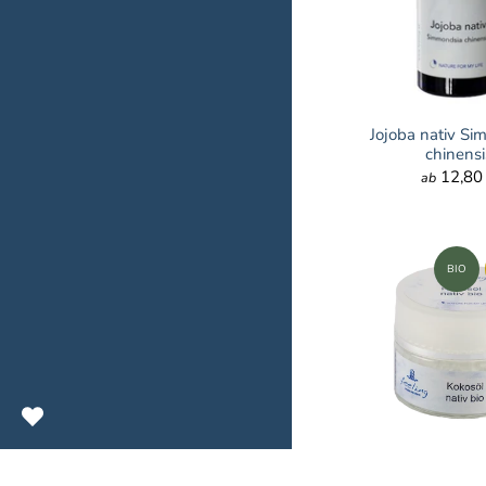
Jojoba nativ S
chinensi
12,80
ab
BIO
Kokosöl nativ bio t
nucifer