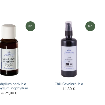
BIO
BIO
hyllum nativ bio
Chili Gewürzöl bio
hyllum inophyllum
11,80 €
25,00 €
ab