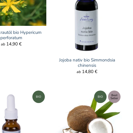
rautöl bio Hypericum
perforatum
14,90 €
ab
Jojoba nativ bio Simmondsia
chinensis
14,80 €
ab
Best
BIO
BIO
Seller