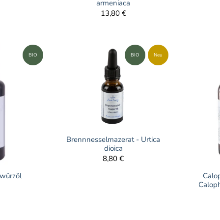
armeniaca
13,80 €
BIO
BIO
Neu
Brennnesselmazerat - Urtica
dioica
8,80 €
Calop
ewürzöl
Calop