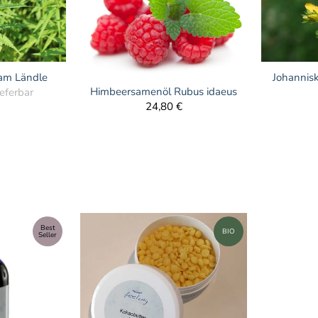
am Ländle
Johannisk
Himbeersamenöl Rubus idaeus
ieferbar
24,80 €
Best
BIO
Seller