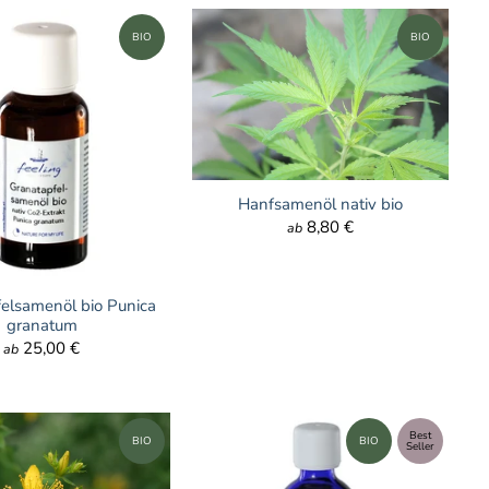
BIO
BIO
Hanfsamenöl nativ bio
8,80 €
ab
elsamenöl bio Punica
granatum
25,00 €
ab
Best
BIO
BIO
Seller