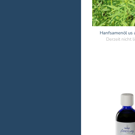
Hanfsamenöl us 
Derzeit nicht l