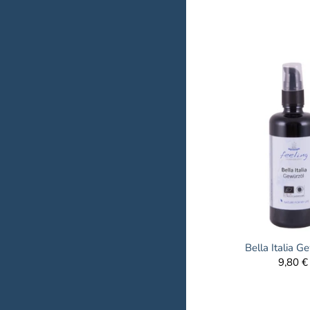
Bella Italia G
9,80 €