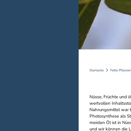
Startseite
Fette Pflanze
Nüsse, Früchte und ö
wertvollen Inhaltsst
Nahrungsmittel war b
Photosynthese als Sto
meisten Öl ist in Nü
und wir können die L