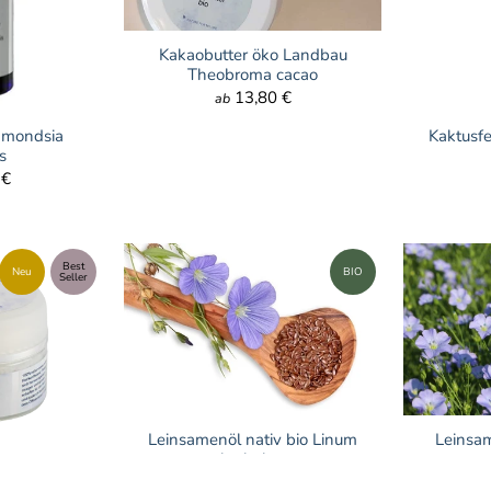
Kakaobutter öko Landbau
Theobroma cacao
13,80 €
ab
immondsia
Kaktusfe
s
 €
Best
Neu
BIO
Seller
Leinsamenöl nativ bio Linum
Leinsa
usitatissimum
o go - Cocos
a
9,80 €
ab