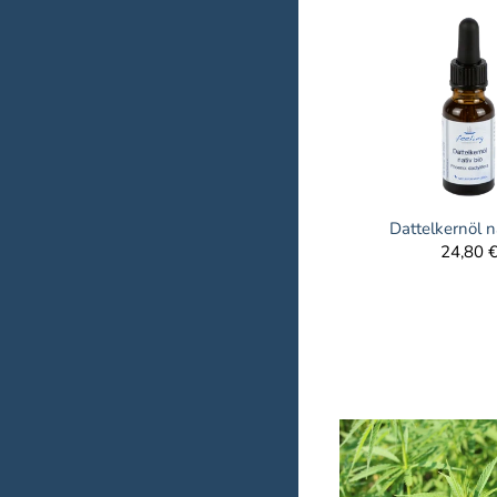
Dattelkernöl n
24,80 