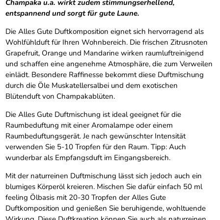
Champaka u.a. wirkt zudem stimmungserhellend,
entspannend und sorgt für gute Laune.
Die Alles Gute Duftkomposition eignet sich hervorragend als
Wohlfühlduft für Ihren Wohnbereich. Die frischen Zitrusnoten
Grapefruit, Orange und Mandarine wirken raumluftreinigend
und schaffen eine angenehme Atmosphäre, die zum Verweilen
einlädt. Besondere Raffinesse bekommt diese Duftmischung
durch die Öle Muskatellersalbei und dem exotischen
Blütenduft von Champakablüten.
Die Alles Gute Duftmischung ist ideal geeignet für die
Raumbeduftung mit einer Aromalampe oder einem
Raumbeduftungsgerät. Je nach gewünschter Intensität
verwenden Sie 5-10 Tropfen für den Raum. Tipp: Auch
wunderbar als Empfangsduft im Eingangsbereich.
Mit der naturreinen Duftmischung lässt sich jedoch auch ein
blumiges Körperöl kreieren. Mischen Sie dafür einfach 50 ml
feeling Ölbasis mit 20-30 Tropfen der Alles Gute
Duftkomposition und genießen Sie beruhigende, wohltuende
Wirkung. Diese Duftkreation können Sie auch als naturreinen