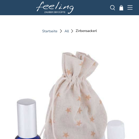
Zirbensackerl
Startseite
All