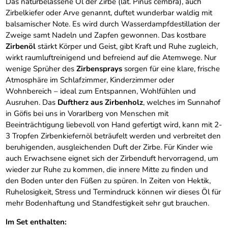
Das naturbelassene Öl der Zirbe (lat. Pinus cembra), auch
Zirbelkiefer oder Arve genannt, duftet wunderbar waldig mit
balsamischer Note. Es wird durch Wasserdampfdestillation der
Zweige samt Nadeln und Zapfen gewonnen. Das kostbare
Zirbenöl
stärkt Körper und Geist, gibt Kraft und Ruhe zugleich,
wirkt raumluftreinigend und befreiend auf die Atemwege. Nur
wenige Sprüher des
Zirbensprays
sorgen für eine klare, frische
Atmosphäre im Schlafzimmer, Kinderzimmer oder
Wohnbereich – ideal zum Entspannen, Wohlfühlen und
Ausruhen. Das
Duftherz aus Zirbenholz
, welches im Sunnahof
in Göfis bei uns in Vorarlberg von Menschen mit
Beeinträchtigung liebevoll von Hand gefertigt wird, kann mit 2-
3 Tropfen Zirbenkiefernöl beträufelt werden und verbreitet den
beruhigenden, ausgleichenden Duft der Zirbe. Für Kinder wie
auch Erwachsene eignet sich der Zirbenduft hervorragend, um
wieder zur Ruhe zu kommen, die innere Mitte zu finden und
den Boden unter den Füßen zu spüren. In Zeiten von Hektik,
Ruhelosigkeit, Stress und Termindruck können wir dieses Öl für
mehr Bodenhaftung und Standfestigkeit sehr gut brauchen.
Im Set enthalten: