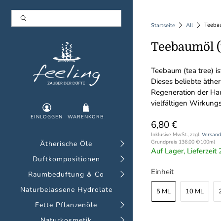
Teebau
Startseite
All
Teebaumöl (t
Teebaum (tea tree) i
Dieses beliebte äther
Regeneration der Hau
vielfältigen Wirkung
EINLOGGEN
WARENKORB
6,80 €
Inklusive MwSt., zzgl.
Versand
Grundpreis
136,00 €
/
100ml
Ätherische Öle
Auf Lager, Lieferzei
Duftkompositionen
Einheit
Raumbeduftung & Co
Naturbelassene Hydrolate
5 ML
10 ML
Fette Pflanzenöle
Naturkosmetik