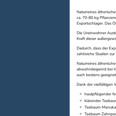
Naturreines ätherisch
ca. 70-80 kg Pflanzenm
Exportschlager. Das Öl
Die Ureinwohner Austr
Kraft dieser außergew
Dadurch, dass der Expo
zahlreiche Studien zur
Naturreines ätherische
abwehrsteigernd bei 
auch bestens geeignet 
Dank der vielfältige
hautpflegender f
klärender Teebaum
Teebaum-Manuka be
Teebaum Zahnpast