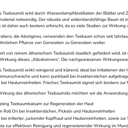
es Teebaumöl wird durch Wasserdampfdestillation der Blätter und 
aterial notwendig. Der robuste und widerstandsfähige Baum ist in 
 ist daher auch bestens erforscht, da es viele Studien zur Wirkung
aliens, die Aborigines, verwenden den Teebaum schon seit Jahrta
öhnlichen Pflanze von Generation zu Generation weiter.
rt von reinem ätherischem Teebaumöl staatlich gefördert wird, ist 
 Wirkung dieses „Alleskönners“. Die nachgewiesenen Wirkungsweisen
s Teebaumöl wirkt reinigend und klärend, ideal bei Irritationen der
Immunschwäche und kann punktuell bei Insektenstichen aufgetrag
bei Hautunreinheiten. Frisches Teebaumöl eignet sich bestens zur M
n Wirkung des ätherischen Teebaumöls möchten wir die Anwendung
eeling Teebaumbalsam zur Regeneration der Haut
 Roll On bei Insektenstichen, Pickeln und Hautunreinheiten
i irritierter, juckender Kopfhaut und Hautunreinheiten, sowie zu
a zur effektiven Reinigung und regenerierender Wirkung im Mun