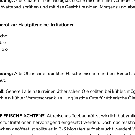
ndung:
Alle Zutaten in der Blauglasflasche mischen und vor jeder 
n Wattepad sprühen und mit das Gesicht reinigen. Morgens und ab
röl zur Hautpflege bei Irritationen
che:
bio
 bio
ndung:
Alle Öle in einer dunklen Flasche mischen und bei Bedarf a
ut.
!!
Generell alle naturreinen ätherischen Öle sollten bei kühler, m
sich ein kühler Vorratsschrank an. Ungünstige Orte für ätherische
 FRISCHE ACHTEN!!!
Ätherisches Teebaumöl ist wirklich babymild 
s für Irritationen hervorragend eingesetzt werden. Doch das reakti
hchen geöffnet ist sollte es in 3-6 Monaten aufgebraucht werden! 