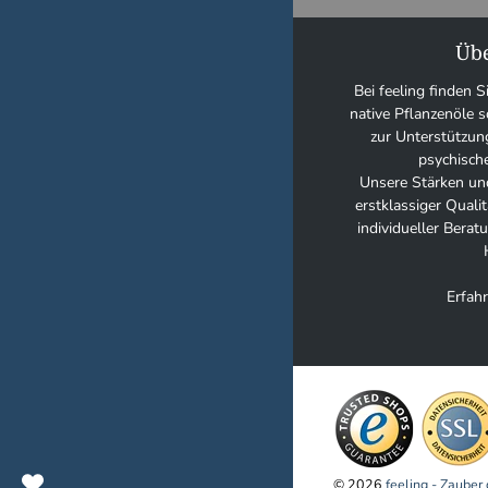
Übe
Bei feeling finden S
native Pflanzenöle
zur Unterstützun
psychisch
Unsere Stärken und
erstklassiger Quali
individueller Bera
Erfahr
© 2026
feeling - Zauber 