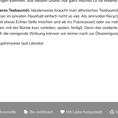
ungen kommen. Aus diesem Grund: Nur ganz frisches Öl für irritier
teres Teebaumöl:
Idealerweise braucht man ätherisches Teebaumö
man im privaten Haushalt einfach nicht so viel. Als sinnvoller Recyc
it etwas Echter Seife mischen und ab ins Putzwasser) oder zur natür
fen, mit der Bürste kurz verteilen, spülen, fertig!). Denn das oxidi
ch die reinigende Wirkung können wir immer noch zur Ökoreinigun
hinweise laut Literatur
rkosmetik
Bio zertifiziert
Mit Liebe hergestellt
M