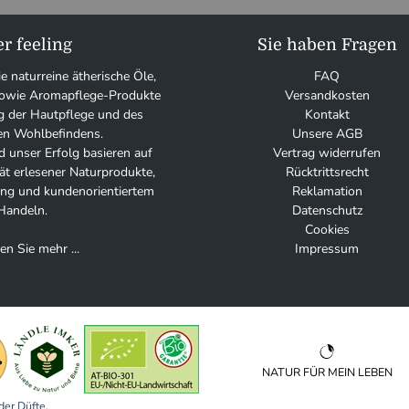
r feeling
Sie haben Fragen
ie naturreine ätherische Öle,
FAQ
 sowie Aromapflege-Produkte
Versandkosten
g der Hautpflege und des
Kontakt
en Wohlbefindens.
Unsere AGB
 unser Erfolg basieren auf
Vertrag widerrufen
tät erlesener Naturprodukte,
Rücktrittsrecht
tung und kundenorientiertem
Reklamation
Handeln.
Datenschutz
Cookies
en Sie mehr ...
Impressum
NATUR FÜR MEIN LEBEN
der Düfte
.