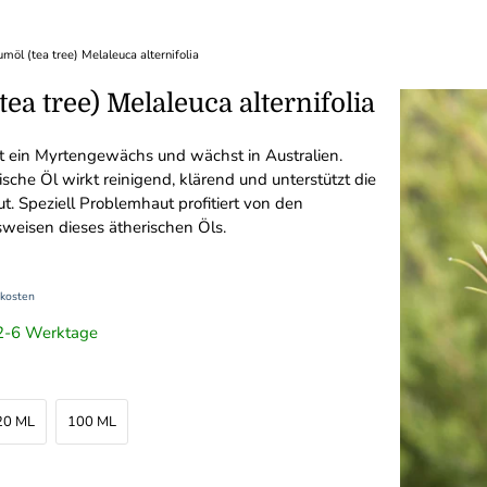
möl (tea tree) Melaleuca alternifolia
ea tree) Melaleuca alternifolia
st ein Myrtengewächs und wächst in Australien.
ische Öl wirkt reinigend, klärend und unterstützt die
t. Speziell Problemhaut profitiert von den
sweisen dieses ätherischen Öls.
kosten
t 2-6 Werktage
20 ML
100 ML