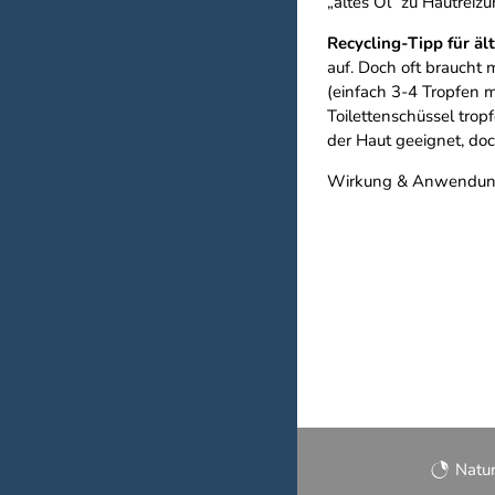
„altes Öl“ zu Hautreiz
Recycling-Tipp für äl
auf. Doch oft braucht 
(einfach 3-4 Tropfen m
Toilettenschüssel trop
der Haut geeignet, do
Wirkung & Anwendungs
Natu