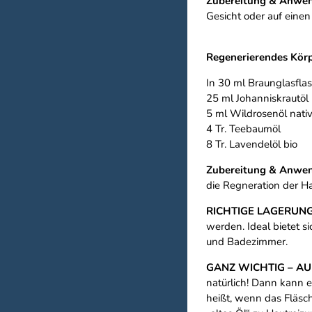
Zubereitung & Anwe
Gesicht oder auf eine
Regenerierendes Körpe
In 30 ml Braunglasflas
25 ml Johanniskrautöl 
5 ml Wildrosenöl nativ
4 Tr. Teebaumöl
8 Tr. Lavendelöl bio
Zubereitung & Anwe
die Regneration der Ha
RICHTIGE LAGERUNG!
werden. Ideal bietet 
und Badezimmer.
GANZ WICHTIG – AUF
natürlich! Dann kann e
heißt, wenn das Fläsc