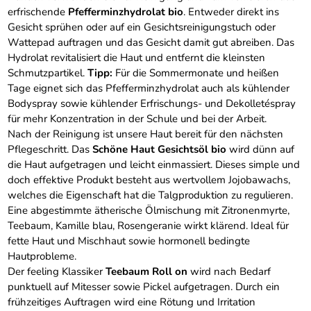
erfrischende
Pfefferminzhydrolat bio
. Entweder direkt ins
Gesicht sprühen oder auf ein Gesichtsreinigungstuch oder
Wattepad auftragen und das Gesicht damit gut abreiben. Das
Hydrolat revitalisiert die Haut und entfernt die kleinsten
Schmutzpartikel.
Tipp:
Für die Sommermonate und heißen
Tage eignet sich das Pfefferminzhydrolat auch als kühlender
Bodyspray sowie kühlender Erfrischungs- und Dekolletéspray
für mehr Konzentration in der Schule und bei der Arbeit.
Nach der Reinigung ist unsere Haut bereit für den nächsten
Pflegeschritt. Das
Schöne Haut Gesichtsöl bio
wird dünn auf
die Haut aufgetragen und leicht einmassiert. Dieses simple und
doch effektive Produkt besteht aus wertvollem Jojobawachs,
welches die Eigenschaft hat die Talgproduktion zu regulieren.
Eine abgestimmte ätherische Ölmischung mit Zitronenmyrte,
Teebaum, Kamille blau, Rosengeranie wirkt klärend. Ideal für
fette Haut und Mischhaut sowie hormonell bedingte
Hautprobleme.
Der feeling Klassiker
Teebaum Roll on
wird nach Bedarf
punktuell auf Mitesser sowie Pickel aufgetragen. Durch ein
frühzeitiges Auftragen wird eine Rötung und Irritation