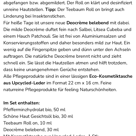
abgefangen bzw. abgemildert. Der Roll on klärt und desinfiziert
unreine Hautstellen.
Tipp:
Der Teebaum Roll on bringt auch
Linderung bei Insektenstichen.
Für heiße Tage ist unsere neue
Deocrème belebend
mit dabei.
Die milde Deocrème duftet fein nach Salbei, Litsea Cubeba und
einem Hauch Patchouli. Sie ist frei von Aluminiumsalzen und
Konservierungsstoffen und daher besonders mild zur Haut. Ein
wenig auf die Fingerspitze geben und dünn unter den Achseln
auftragen. Die natürliche Deocrème brennt nicht und zieht
schnell ein. Sie lässt die Hautzellen atmen und hilft trotzdem,
dass keine unangenehmen Gerüche entstehen.
Alle Pflegeprodukte sind in einer lässigen
Eco-Kosmetiktasche
aus Upcycled-Leder
im Format 22 cm x 16 cm. Feine
naturreine Pflegeprodukte für feeling Naturschönheiten.
Im Set enthalten:
Pfefferminzhydrolat bio, 50 ml
Schöne Haut Gesichtsöl bio, 30 ml
Teebaum Roll on, 10 ml
Deocrème belebend, 30 ml