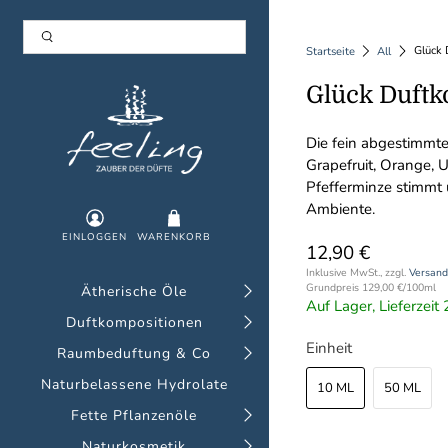
Glück 
Startseite
All
Glück Duftk
Die fein abgestimmte
Grapefruit, Orange, 
Pfefferminze stimmt u
Ambiente.
EINLOGGEN
WARENKORB
12,90 €
Inklusive MwSt., zzgl.
Versand
Grundpreis
129,00 €
/
100ml
Ätherische Öle
Auf Lager, Lieferzei
Duftkompositionen
Einheit
Raumbeduftung & Co
Naturbelassene Hydrolate
10 ML
50 ML
Fette Pflanzenöle
Naturkosmetik