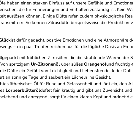
Öle haben einen starken Einfluss auf unsere Gefühle und Emotionen.
enschen, die für Erinnerungen und Verhalten zuständig ist. Kein 
keit auslösen können. Einige Düfte rufen zudem physiologische Rea
ansmittern. So können Zitrusdüfte beispielsweise die Produktion 
Glück
ist dafür gedacht, positive Emotionen und eine Atmosphäre de
terwegs – ein paar Tropfen reichen aus für die tägliche Dosis an Freu
ollgepackt mit fröhlichen Zitrusölen, die die strahlende Wärme der 
 Von spritzigem
Ur-Zitronenöl
über süßes
Orangenöl
und fruchtig-
 die Düfte ein Gefühl von Leichtigkeit und Lebensfreude. Jeder Duft
ert an sonnige Tage und zaubert ein Lächeln ins Gesicht.
iebtes ätherisches Öl für Ruhe und Gelassenheit und lädt ein, den A
les
Lorbeerblätteröl
duftet fein krautig und gibt uns Zuversicht un
 belebend und anregend, sorgt für einen klaren Kopf und ordnet di