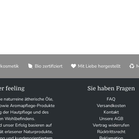
rkosmetik
Bio zertifiziert
Mit Liebe hergestellt
M
r feeling
Sie haben Fragen
ie naturreine ätherische Öle,
FAQ
 sowie Aromapflege-Produkte
Versandkosten
g der Hautpflege und des
Kontakt
en Wohlbefindens.
Unsere AGB
 unser Erfolg basieren auf
Vertrag widerrufen
tät erlesener Naturprodukte,
Rücktrittsrecht
tung und kundenorientiertem
Reklamation