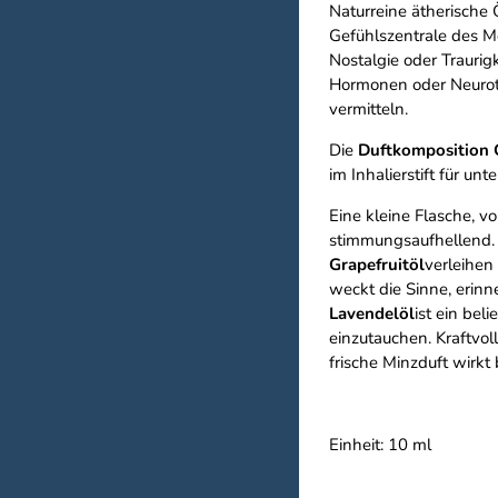
Naturreine ätherische 
Gefühlszentrale des M
Nostalgie oder Traurig
Hormonen oder Neurotr
vermitteln.
Die
Duftkomposition 
im Inhalierstift für un
Eine kleine Flasche, v
stimmungsaufhellend.
Grapefruitöl
verleihen
weckt die Sinne, erinn
Lavendelöl
ist ein bel
einzutauchen. Kraftvol
frische Minzduft wirkt
Einheit: 10 ml