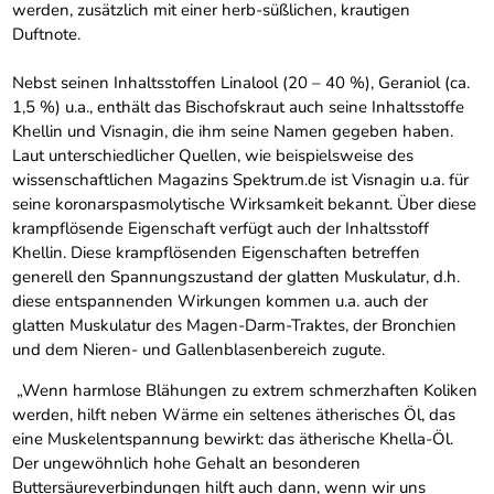
werden, zusätzlich mit einer herb-süßlichen, krautigen
Duftnote.
Nebst seinen Inhaltsstoffen Linalool (20 – 40 %), Geraniol (ca.
1,5 %) u.a., enthält das Bischofskraut auch seine Inhaltsstoffe
Khellin und Visnagin, die ihm seine Namen gegeben haben.
Laut unterschiedlicher Quellen, wie beispielsweise des
wissenschaftlichen Magazins Spektrum.de ist Visnagin u.a. für
seine koronarspasmolytische Wirksamkeit bekannt. Über diese
krampflösende Eigenschaft verfügt auch der Inhaltsstoff
Khellin. Diese krampflösenden Eigenschaften betreffen
generell den Spannungszustand der glatten Muskulatur, d.h.
diese entspannenden Wirkungen kommen u.a. auch der
glatten Muskulatur des Magen-Darm-Traktes, der Bronchien
und dem Nieren- und Gallenblasenbereich zugute.
„Wenn harmlose Blähungen zu extrem schmerzhaften Koliken
werden, hilft neben Wärme ein seltenes ätherisches Öl, das
eine Muskelentspannung bewirkt: das ätherische Khella-Öl.
Der ungewöhnlich hohe Gehalt an besonderen
Buttersäureverbindungen hilft auch dann, wenn wir uns