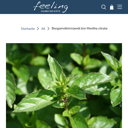
Bergamottminzenöl bio Mentha citrata
Startseite
All