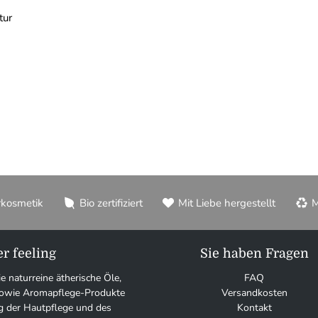
tur
rkosmetik
Bio zertifiziert
Mit Liebe hergestellt
M
r feeling
Sie haben Fragen
ie naturreine ätherische Öle,
FAQ
 sowie Aromapflege-Produkte
Versandkosten
g der Hautpflege und des
Kontakt