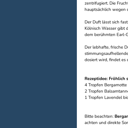
zentrifugiert. Die Fru
hauptsächlich wegen d
Der Duft lässt sich f
Kölnisch Wasser gibt 
dem berühmten Earl-Gr
Der lebhafte, frische 
stimmungsaufhellende 
dosiert wird, findet 
Rezeptidee: Fröhlich
4 Tropfen Bergamotte 
2 Tropfen Balsamtann
1 Tropfen Lavendel bi
Bitte beachten:
Bergam
achten und direkte So