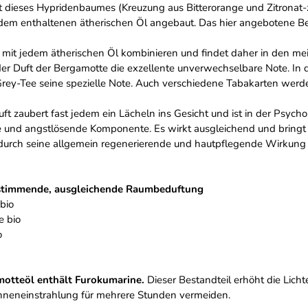
cht dieses Hypridenbaumes (Kreuzung aus Bitterorange und Zitronat
em enthaltenen ätherischen Öl angebaut. Das hier angebotene Be
ast mit jedem ätherischen Öl kombinieren und findet daher in den 
der Duft der Bergamotte die exzellente unverwechselbare Note. In 
ey-Tee seine spezielle Note. Auch verschiedene Tabakarten werden
Duft zaubert fast jedem ein Lächeln ins Gesicht und ist in der Psych
und angstlösende Komponente. Es wirkt ausgleichend und bringt e
es durch seine allgemein regenerierende und hautpflegende Wirkung
 stimmende, ausgleichende Raumbeduftung
bio
e bio
o
otteöl enthält Furokumarine.
Dieser Bestandteil erhöht die Lich
nneneinstrahlung für mehrere Stunden vermeiden.