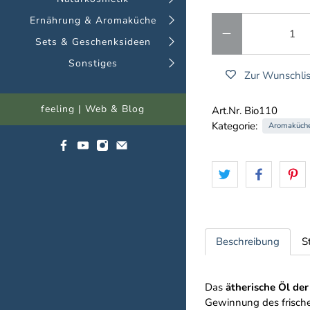
Anzahl
Ernährung & Aromaküche
Sets & Geschenksideen
Sonstiges
Zur Wunschlis
feeling | Web & Blog
Art.Nr. Bio110
Kategorie:
Aromaküch
Beschreibung
S
Das
ätherische Öl de
Gewinnung des frischen