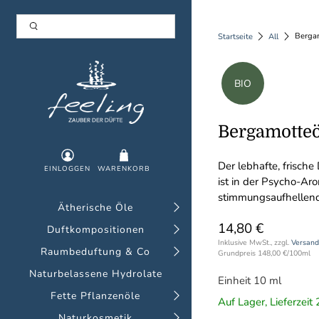
Bergam
Startseite
All
BIO
Bergamotteö
Der lebhafte, frische
EINLOGGEN
WARENKORB
ist in der Psycho-Aro
stimmungsaufhellen
Ätherische Öle
14,80 €
Duftkompositionen
Inklusive MwSt., zzgl.
Versand
Raumbeduftung & Co
Grundpreis
148,00 €
/
100ml
Naturbelassene Hydrolate
Einheit 10 ml
Fette Pflanzenöle
Auf Lager, Lieferzei
Naturkosmetik