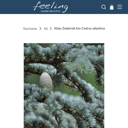
Atlas Zedernöl bio Cedrus atlantica
Startseite
All