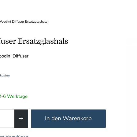
oodini Diffuser Ersatzglashals
user Ersatzglashals
odini Diffuser
kosten
t 2-6 Werktage
In den Warenkorb
te hinzufügen