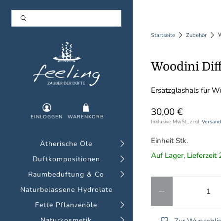
W
Startseite
Zubehör
Woodini Diff
Ersatzglashals für Wo
30,00 €
EINLOGGEN
WARENKORB
Inklusive MwSt., zzgl.
Versand
Einheit Stk.
Ätherische Öle
Auf Lager, Lieferzei
Duftkompositionen
Raumbeduftung & Co
Anzahl
Naturbelassene Hydrolate
Fette Pflanzenöle
Naturkosmetik
Zur Wunschlis