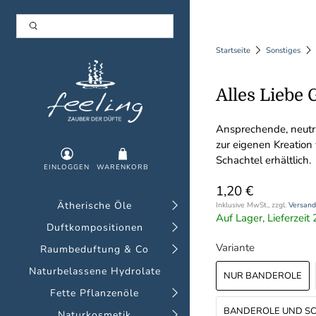
Startseite
Sonstiges
Alles Liebe
Ansprechende, neutr
zur eigenen Kreation
Schachtel erhältlich.
EINLOGGEN
WARENKORB
1,20 €
Ätherische Öle
Inklusive MwSt., zzgl.
Versand
Auf Lager, Lieferzei
Duftkompositionen
Variante
Raumbeduftung & Co
Naturbelassene Hydrolate
NUR BANDEROLE
Fette Pflanzenöle
BANDEROLE UND SC
Naturkosmetik