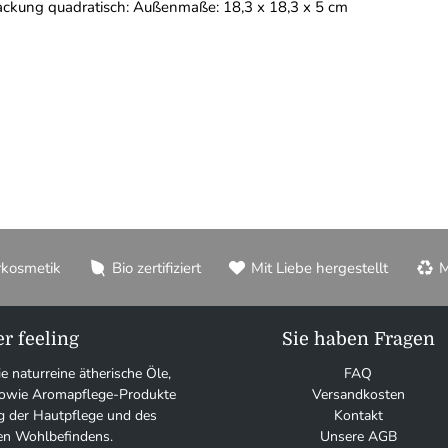
ckung quadratisch: Außenmaße: 18,3 x 18,3 x 5 cm
rkosmetik
Bio zertifiziert
Mit Liebe hergestellt
M
r feeling
Sie haben Fragen
ie naturreine ätherische Öle,
FAQ
 sowie Aromapflege-Produkte
Versandkosten
g der Hautpflege und des
Kontakt
en Wohlbefindens.
Unsere AGB