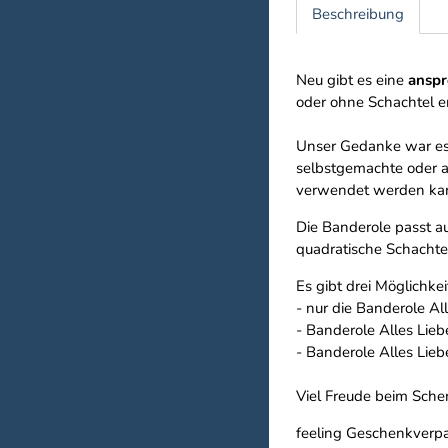
Beschreibung
Neu gibt es eine
anspr
oder ohne Schachtel er
Unser Gedanke war es,
selbstgemachte oder a
verwendet werden kann
Die Banderole passt a
quadratische Schachtel
Es gibt drei Möglichke
- nur die Banderole A
- Banderole Alles Lie
- Banderole Alles Lieb
Viel Freude beim Sche
feeling Geschenkverp