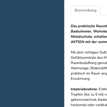
Beschreibung
Das praktische Raumbe
Badezimmer, Wohnbere
Metallschale, schalte
AKTION mit der somme
Mit dem richtigen Duf
Gefühlszentrale des M
Raumbeduftung genutzt
Atemwege, Blütendüfte
praktisch im Raum ang
Erwärmung.
Inbetriebnahme
: Ent
Tropfen (bis zu 5 ml) 
gekennzeichnet, bleib
horizontal oder vertik