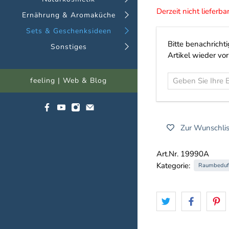
Derzeit nicht lieferba
Ernährung & Aromaküche
Sets & Geschenksideen
Geben
Bitte benachricht
Sonstiges
Sie
Artikel wieder vorr
Ihre
E-
feeling | Web & Blog
Mail-
Adresse
ein...
Zur Wunschlis
Art.Nr. 19990A
Kategorie:
Raumbeduf