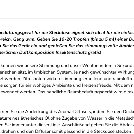
duftungsgerät für die Steckdose eignet sich ideal für die einf
ich, Gang uvm. Geben Sie 10-20 Tropfen (bis zu 5 ml) einer Duf
n Sie das Gerät ein und genießen Sie das stimmungsvolle Ambien
rlichen Duftkomposition Insektenschutz gratis!
t können wir unsere Stimmung und unser Wohlbefinden in Sekunden
enschen sitzt, im limbischen System. Je nach gewünschter Wirkung 
 werden. Zitrusnoten wirken stimmungserhellend und raumluftreini
 sorgen für ein wohliges Ambiente und Herzensfreude. Mit dem n
ewendet werden. Das handliche Raumbeduftungsgerät wird direkt i
fernen Sie die Abdeckung des Aroma-Diffusers, indem Sie den Dec
naturreines ätherisches Öl ohne Zugabe von Wasser in die Metallsch
en Sie immer unter dieser Linie. Anschließend geben Sie die Abdec
al drehen und den Diffuser somit passend in die Steckdose stecken.