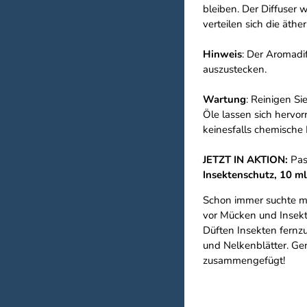
bleiben. Der Diffuser 
verteilen sich die äth
Hinweis
: Der Aromadif
auszustecken.
Wartung
: Reinigen Si
Öle lassen sich hervo
keinesfalls chemische
JETZT IN AKTION:
Pass
Insektenschutz, 10 m
Schon immer suchte ma
vor Mücken und Insekte
Düften Insekten fernz
und Nelkenblätter. Ge
zusammengefügt!