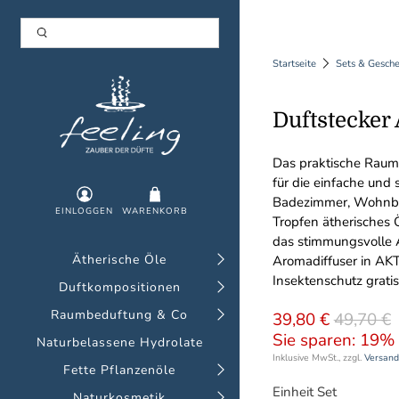
Startseite
Sets & Gesch
Duftstecker
Das praktische Raumb
für die einfache und
Badezimmer, Wohnber
EINLOGGEN
WARENKORB
Tropfen ätherisches Ö
das stimmungsvolle A
Ätherische Öle
Aromadiffuser in AK
Insektenschutz gratis
Duftkompositionen
Raumbeduftung & Co
39,80 €
49,70 €
Sie sparen: 19% 
Naturbelassene Hydrolate
Inklusive MwSt., zzgl.
Versand
Fette Pflanzenöle
Einheit Set
Naturkosmetik