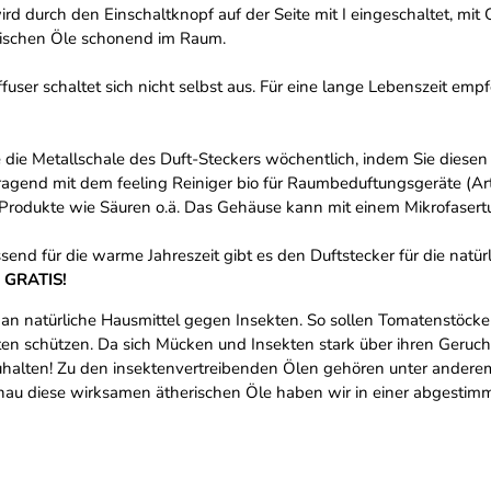
wird durch den Einschaltknopf auf der Seite mit I eingeschaltet, m
erischen Öle schonend im Raum.
fuser schaltet sich nicht selbst aus. Für eine lange Lebenszeit em
e die Metallschale des Duft-Steckers wöchentlich, indem Sie diese
rragend mit dem feeling Reiniger bio für Raumbeduftungsgeräte (A
 Produkte wie Säuren o.ä. Das Gehäuse kann mit einem Mikrofaser
end für die warme Jahreszeit gibt es den Duftstecker für die nat
l GRATIS!
n natürliche Hausmittel gegen Insekten. So sollen Tomatenstöcke
n schützen. Da sich Mücken und Insekten stark über ihren Geruchsi
uhalten! Zu den insektenvertreibenden Ölen gehören unter anderem
nau diese wirksamen ätherischen Öle haben wir in einer abgestim