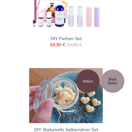
DIY Parfum-Set
69,90 €
93,80 €
Best
Aktion
Seller
DIY: Bodymelts Selberrührer-Set