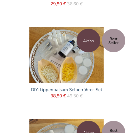
29,80 €
36,60 €
Best
Aktion
Seller
DIY: Lippenbalsam Selberrührer-Set
38,80 €
49,50 €
Best
Aktion