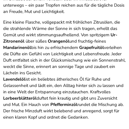
unterwegs – ein paar Tropfen reichen aus für die tägliche Dosis
an Freude, Mut und Leichtigkeit.
Eine kleine Flasche, vollgepackt mit fröhlichen Zitrusölen, die
die strahlende Wärme der Sonne in sich tragen, erhellt das
Gemüt und wirkt stimmungsaufhellend. Von spritzigem
Ur-
Zitronenöl
über süßes
Orangenöl
und fruchtig-feines
Mandarinenöl
bis hin zu erfrischendem
Grapefruitöl
verleihen
die Düfte ein Gefühl von Leichtigkeit und Lebensfreude. Jeder
Duft entfaltet sich in der Glücksmischung wie ein Sonnenstrahl,
weckt die Sinne, erinnert an sonnige Tage und zaubert ein
Lächeln ins Gesicht.
Lavendelöl
ist ein beliebtes ätherisches Öl für Ruhe und
Gelassenheit und lädt ein, den Alltag hinter sich zu lassen und
in eine Welt der Entspannung einzutauchen. Kraftvolles
Lorbeerblätteröl
duftet fein krautig und gibt uns Zuversicht
und Mut. Ein Hauch von
Pfefferminzöl
rundet die Mischung ab.
Der frische Minzduft wirkt belebend und anregend, sorgt für
einen klaren Kopf und ordnet die Gedanken.