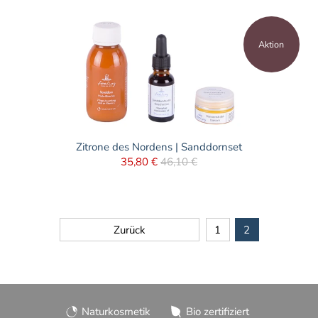
Aktion
Zitrone des Nordens | Sanddornset
35,80 €
46,10 €
Zurück
1
2
Naturkosmetik
Bio zertifiziert