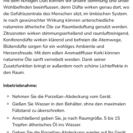
Mit dem richtigen Duft können wir unsere Stimmung und unser
Wohlbefinden beeinflussen, denn Düfte wirken genau dort, wo
die Gefühlszentrale des Menschen sitzt, im limbischen System.
Je nach gewünschter Wirkung können unterschiedliche
naturreine ätherische Öle zur Raumbeduftung genutzt werden.
Zitrusnoten wirken stimmungserhellend und raumluftreinigend,
Koniferendüfte wirken klärend und befreien die Atemwege,
Blütendüfte sorgen für ein wohliges Ambiente und
Herzensfreude. Mit dem edlen Aromadiffuser Korki können
naturreine Öle sanft vernebelt werden. Dank seiner
Zusatzfunktion bringt er außerdem noch schöne Lichteffekte in
den Raum.
Inbetriebnahme:
Nehmen Sie die Porzellan-Abdeckung vom Gerät.
Gießen Sie Wasser in den Behälter, ohne den maximalen
Füllstand zu überschreiten.
Anschließend geben Sie, je nach Raumgröße, 5 bis 15
Tropfen ätherisches Öl ins Wasser.
Geben Sie die Porzellan-Abdeckung wieder auf Ihr Gerät