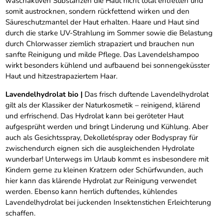
waschaktiven Substanzen die Haut nicht total entfetten und
somit austrocknen, sondern rückfettend wirken und den
Säureschutzmantel der Haut erhalten. Haare und Haut sind
durch die starke UV-Strahlung im Sommer sowie die Belastung
durch Chlorwasser ziemlich strapaziert und brauchen nun
sanfte Reinigung und milde Pflege. Das Lavendelshampoo
wirkt besonders kühlend und aufbauend bei sonnengeküsster
Haut und hitzestrapaziertem Haar.
Lavendelhydrolat bio |
Das frisch duftende Lavendelhydrolat
gilt als der Klassiker der Naturkosmetik – reinigend, klärend
und erfrischend. Das Hydrolat kann bei geröteter Haut
aufgesprüht werden und bringt Linderung und Kühlung. Aber
auch als Gesichtsspray, Dekolletéspray oder Bodyspray für
zwischendurch eignen sich die ausgleichenden Hydrolate
wunderbar! Unterwegs im Urlaub kommt es insbesondere mit
Kindern gerne zu kleinen Kratzern oder Schürfwunden, auch
hier kann das klärende Hydrolat zur Reinigung verwendet
werden. Ebenso kann herrlich duftendes, kühlendes
Lavendelhydrolat bei juckenden Insektenstichen Erleichterung
schaffen.