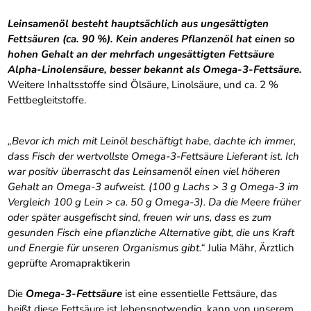
Leinsamenöl besteht hauptsächlich aus ungesättigten
Fettsäuren (ca. 90 %). Kein anderes Pflanzenöl hat einen so
hohen Gehalt an der mehrfach ungesättigten Fettsäure
Alpha-Linolensäure, besser bekannt als Omega-3-Fettsäure.
Weitere Inhaltsstoffe sind Ölsäure, Linolsäure, und ca. 2 %
Fettbegleitstoffe.
„Bevor ich mich mit Leinöl beschäftigt habe, dachte ich immer,
dass Fisch der wertvollste Omega-3-Fettsäure Lieferant ist. Ich
war positiv überrascht das Leinsamenöl einen viel höheren
Gehalt an Omega-3 aufweist. (100 g Lachs > 3 g Omega-3 im
Vergleich 100 g Lein > ca. 50 g Omega-3). Da die Meere früher
oder später ausgefischt sind, freuen wir uns, dass es zum
gesunden Fisch eine pflanzliche Alternative gibt, die uns Kraft
und Energie für unseren Organismus gibt.“
Julia Mähr, Ärztlich
geprüfte Aromapraktikerin
Die
Omega-3-Fettsäure
ist eine essentielle Fettsäure, das
heißt diese Fettsäure ist lebensnotwendig, kann von unserem