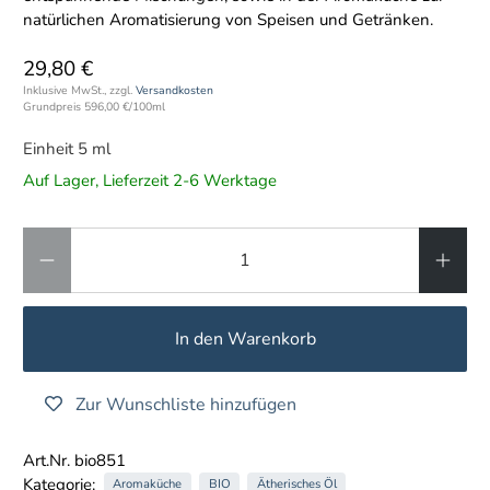
natürlichen Aromatisierung von Speisen und Getränken.
29,80 €
Inklusive MwSt., zzgl.
Versandkosten
Grundpreis
596,00 €
/
100ml
Einheit 5 ml
Auf Lager, Lieferzeit 2-6 Werktage
Anzahl
In den Warenkorb
Zur Wunschliste hinzufügen
Art.Nr. bio851
Kategorie:
Aromaküche
BIO
Ätherisches Öl