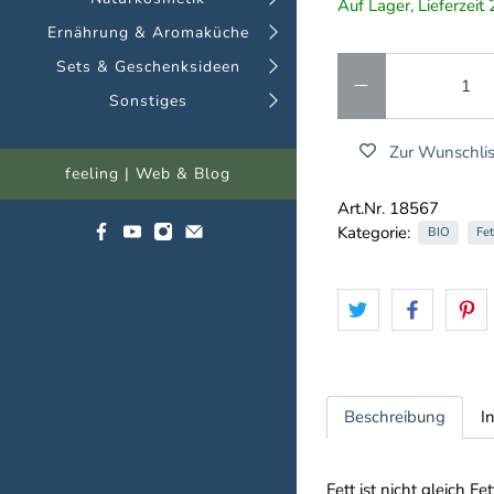
Auf Lager, Lieferzei
Ernährung & Aromaküche
Anzahl
Sets & Geschenksideen
Sonstiges
Zur Wunschlis
feeling | Web & Blog
Art.Nr. 18567
Kategorie:
BIO
Fet
Beschreibung
I
Fett ist nicht gleich 