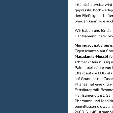
Irrtümlicherweise wird
gepresste, hochwertige
den Fließeigenschafte
werden kann, wie auch
Wir haben uns für die 
Hanfsamenöl nativ bio 
Moringaöl nativ bio
is
Eigenschaften auf Chol
Macadamia-Nussöl fei
schmeckt fein nussig u
Palmetoleinsäure von b
Effekt auf die LDL- al
auf Grund seiner Zusa
Pflanze hat eine grün
Fettsäureprofil. Beso
Hanfsamenöls ist. Gam
Pharmazie und Medizin
beeinflussen die Zellm
2008, S. 146)
Arganöl