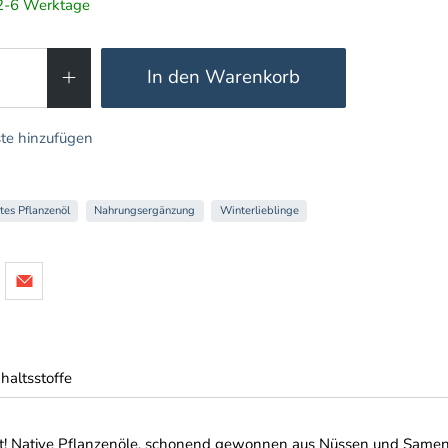
t 2-6 Werktage
In den Warenkorb
te hinzufügen
tes Pflanzenöl
Nahrungsergänzung
Winterlieblinge
nhaltsstoffe
Fett! Native Pflanzenöle, schonend gewonnen aus Nüssen und Samen,