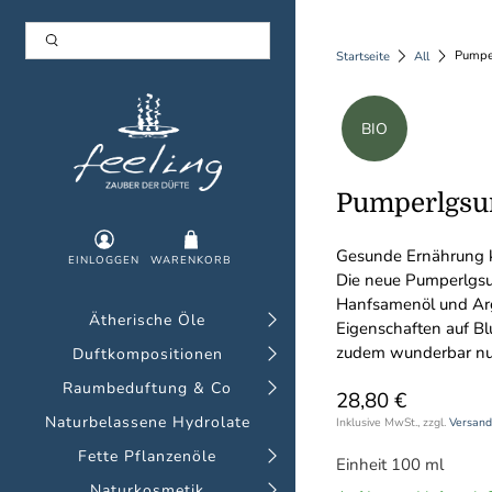
Pumper
Startseite
All
BIO
Pumperlgsun
Gesunde Ernährung k
EINLOGGEN
WARENKORB
Die neue Pumperlgsun
Hanfsamenöl und Arga
Ätherische Öle
Eigenschaften auf B
zudem wunderbar nus
Duftkompositionen
Raumbeduftung & Co
28,80 €
Naturbelassene Hydrolate
Inklusive MwSt., zzgl.
Versand
Fette Pflanzenöle
Einheit 100 ml
Naturkosmetik