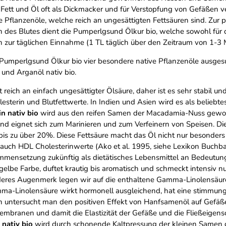
 Fett und Öl oft als Dickmacker und für Verstopfung von Gefäßen ver
 Pflanzenöle, welche reich an ungesättigten Fettsäuren sind. Zur 
n des Blutes dient die Pumperlgsund Ölkur bio, welche sowohl für
 zur täglichen Einnahme (1 TL täglich über den Zeitraum von 1-3 
Pumperlgsund Ölkur bio vier besondere native Pflanzenöle ausgesu
und Arganöl nativ bio.
t reich an einfach ungesättigter Ölsäure, daher ist es sehr stabil u
esterin und Blutfettwerte. In Indien und Asien wird es als beliebt
n nativ bio
wird aus den reifen Samen der Macadamia-Nuss gewonn
nd eignet sich zum Marinieren und zum Verfeinern von Speisen. Die
is zu über 20%. Diese Fettsäure macht das Öl nicht nur besonders h
s auch HDL Cholesterinwerte (Ako et al. 1995, siehe Lexikon Buchb
mmensetzung zukünftig als dietätisches Lebensmittel an Bedeutu
-gelbe Farbe, duftet krautig bis aromatisch und schmeckt intensiv
nderes Augenmerk legen wir auf die enthaltene Gamma-Linolensäure
ma-Linolensäure wirkt hormonell ausgleichend, hat eine stimmun
 untersucht man den positiven Effekt von Hanfsamenöl auf Gefäß
embranen und damit die Elastizität der Gefäße und die Fließeigensc
 nativ bio
wird durch schonende Kaltpressung der kleinen Samen g