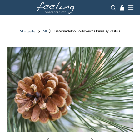
Kiefernadelnöl Wildwuchs Pinus sylvestris
Startseite
All