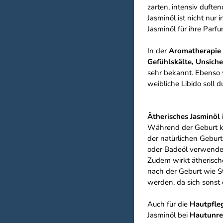
zarten, intensiv dufte
Jasminöl ist nicht nur
Jasminöl für ihre Parf
In der
Aromatherapie
Gefühlskälte, Unsiche
sehr bekannt. Ebenso w
weibliche Libido soll 
Ätherisches Jasminöl 
Während der Geburt kan
der natürlichen Gebur
oder Badeöl verwende
Zudem wirkt ätherisch
nach der Geburt wie S
werden, da sich sonst 
Auch für die
Hautpfle
Jasminöl bei
Hautunre