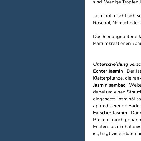
sind. Wenige Tropfen i
Jasminöl mischt sich s
Rosenöl, Neroliöl oder
Das hier angebotene Ja
Parfumkreationen könn
Unterscheidung versc
Echter Jasmin
| Der Ja
Kletterpflanze, die ra
Jasmin sambac
| Weite
dabei um einen Strauch
eingesetzt. Jasminöl 
aphrodisierende Bäder
Falscher Jasmin
| Dann
Pfeifenstrauch genannt
Echten Jasmin hat dies
ist, trägt viele Blüten u