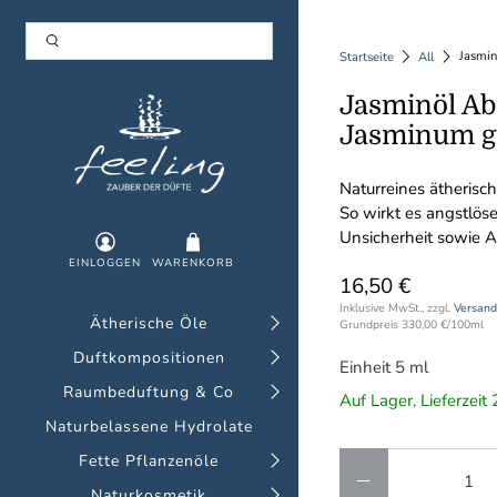
Jasmin
Startseite
All
Jasminöl Abs
Jasminum g
Naturreines ätherisc
So wirkt es angstlös
Unsicherheit sowie A
EINLOGGEN
WARENKORB
16,50 €
Inklusive MwSt., zzgl.
Versand
Ätherische Öle
Grundpreis
330,00 €
/
100ml
Duftkompositionen
Einheit 5 ml
Raumbeduftung & Co
Auf Lager, Lieferzei
Naturbelassene Hydrolate
Anzahl
Fette Pflanzenöle
Naturkosmetik