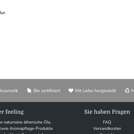
tur.
rkosmetik
Bio zertifiziert
Mit Liebe hergestellt
M
r feeling
Sie haben Fragen
ie naturreine ätherische Öle,
FAQ
 sowie Aromapflege-Produkte
Versandkosten