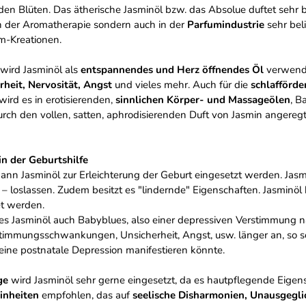
nden Blüten. Das ätherische Jasminöl bzw. das Absolue duftet sehr bl
 in der Aromatherapie sondern auch in der
Parfumindustrie
sehr bel
um-Kreationen.
wird Jasminöl als
entspannendes und Herz öffnendes Öl
verwendet
rheit, Nervosität, Angst
und vieles mehr. Auch für die
schlafförde
ird es in erotisierenden,
sinnlichen Körper- und Massageölen
, B
durch den vollen, satten, aphrodisierenden Duft von Jasmin angereg
in der Geburtshilfe
n Jasminöl zur Erleichterung der Geburt eingesetzt werden. Jasmin
t – loslassen. Zudem besitzt es "lindernde" Eigenschaften. Jasmin
t werden.
es Jasminöl auch Babyblues, also einer depressiven Verstimmung 
timmungsschwankungen, Unsicherheit, Angst, usw. länger an, so 
eine postnatale Depression manifestieren könnte.
ge
wird Jasminöl sehr gerne eingesetzt, da es hautpflegende Eigens
inheiten
empfohlen, das auf
seelische Disharmonien, Unausgegl