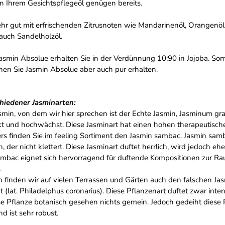
n Ihrem Gesichtspflegeöl genügen bereits.
ehr gut mit erfrischenden Zitrusnoten wie Mandarinenöl, Orangenöl
 auch Sandelholzöl.
smin Absolue erhalten Sie in der Verdünnung 10:90 in Jojoba. Somit i
en Sie Jasmin Absolue aber auch pur erhalten.
hiedener Jasminarten:
smin, von dem wir hier sprechen ist der Echte Jasmin, Jasminum gran
nkt und hochwächst. Diese Jasminart hat einen hohen therapeutische
rs finden Sie im feeling Sortiment den Jasmin sambac. Jasmin sam
, der nicht klettert. Diese Jasminart duftet herrlich, wird jedoch 
sambac eignet sich hervorragend für duftende Kompositionen zur R
.
 finden wir auf vielen Terrassen und Gärten auch den falschen Jas
 (lat. Philadelphus coronarius). Diese Pflanzenart duftet zwar inte
e Pflanze botanisch gesehen nichts gemein. Jedoch gedeiht diese P
nd ist sehr robust.