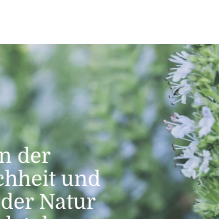
In der
rschaffung
men sind das
chheit und
ln der Natur.
r kleinen
Ätherische 
e der Natur
g - Zauber der Düfte
ht auch ohne
e ist das