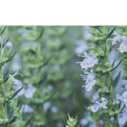
"In den Pflanzen
steckt die ganze
Ein Sommer
Öle
Kraft der Erde.
voller