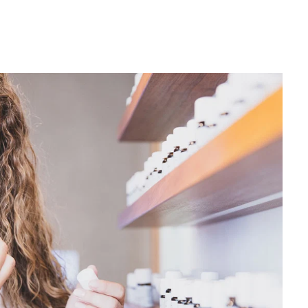
position
Kopfnote
Herznote