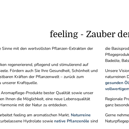
feeling - Zauber de
 Sinne mit den wertvollsten Pflanzen-Extrakten der
die Basispro
Pflegeproduk
Badeöle, Ba
ken regenerierend, pflegend und stimulierend auf
Seele. Fördern auch Sie Ihre Gesundheit, Schönheit und
Unsere Vision
kostbaren Kräften der Pflanzenwelt – zurück zum
naturreinen 
 unserer Kraftquelle.
gesunden Öl
vollwertige
 Aromapflege-Produkte bester Qualität sowie unser
n Ihnen die Möglichkeit, eine neue Lebensqualität
Regionale Pr
 Harmonie mit der Natur zu entdecken.
ganz besonde
 arbeitet feeling am aromatischen Markt.
Naturreine
Gerne nehmen
aturbelassene Hydrolate sowie
native Pflanzenöle
sind
Naturpflegep