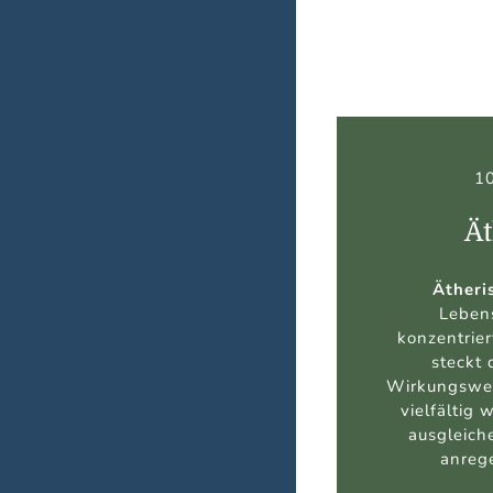
1
Ät
Ätheri
Lebens
konzentrier
steckt 
Wirkungswei
vielfältig 
ausgleich
anreg