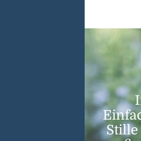
"Die E
"Blu
Einfa
Läche
eine
Still
feelin
Es ge
Blum