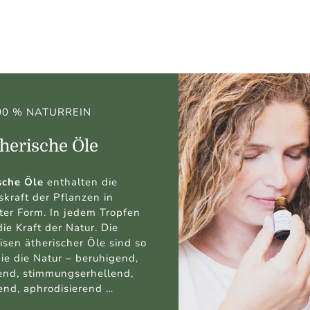
00 % NATURREIN
herische Öle
sche Öle
enthalten die
kraft der Pflanzen in
Duftkom
ter Form. In jedem Tropfen
die Kraft der Natur. Die
Fußnote
sen ätherischer Öle sind so
wie die Natur – beruhigend,
end, stimmungserhellend,
end, aphrodisierend …