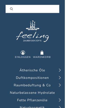
feeling
-
Zauber
der
EINLOGGEN
WARENKORB
Düfte
Ätherische Öle
Duftkompositionen
Raumbeduftung & Co
Naturbelassene Hydrolate
Fette Pflanzenöle
Naturkosmetik