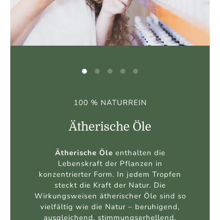
100% NATURREINE DUFTMISCHUNGEN
Duftkompositionen
Eine
Duftkomposition
ist eine
Kombination aus
Kopfnote
,
Herznote
und
Fußnote
– mit viel Liebe und
Feingefühl aufeinander abgestimmt und
ein harmonisches Wohlfühlambiente zu
erzeugen und um Synergien bilden zu
können.