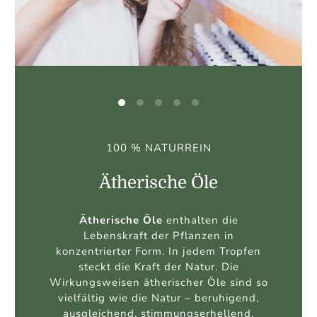
100% NATURREINE DUFTMISCHUNGEN
Duftkompositionen
Eine
Duftkomposition
ist eine
Kombination aus
Kopfnote
,
Herznote
und
Fußnote
– mit viel Liebe und
Feingefühl aufeinander abgestimmt und
ein harmonisches Wohlfühlambiente zu
erzeugen und um Synergien bilden zu
können.